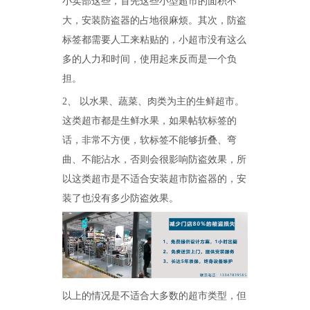
小卖部这些，首先这些小型超市的面积不
大，安装防盗器的占地很麻烦。其次，防盗
标签都需要人工来粘贴的，小超市没有这么
多的人力和时间，使用起来反而是一个负
担。
2、 以水果、蔬菜、肉类为主的生鲜超市。
这类超市都是生鲜水果，如果帖软标签的
话，非常不方便，软标签不能够折叠、弯
曲、不能沾水，否则会很影响防盗效果，所
以这类超市是不适合安装超市防盗器的，安
装了也没有多少防盗效果。
怎么样购买适合的超市防盗门？多注意以下几点！[博航]
2020-12-03
RFID技术驱动的未来服装零售：自助式购物体验白皮书
2025-12-13
科技赋能快乐盛宴，南京博航硬核护航黄子弘凡鸟巢“OPEN WORLD”演唱会
2026-03-15
博航RFID+AI无人商店解决方案落地江苏大生集团 首店开业运营平稳，树立智慧零售新标杆
2026-03-07
博航RFID智慧解决方案赋能国家体育场（鸟巢） 以科技之力预祝2026年多场演唱会圆满成功
2026-03-06
以上的情况是不适合大多数的超市类型，但
智能仓储系统有哪些好处【博航】
2023-02-09