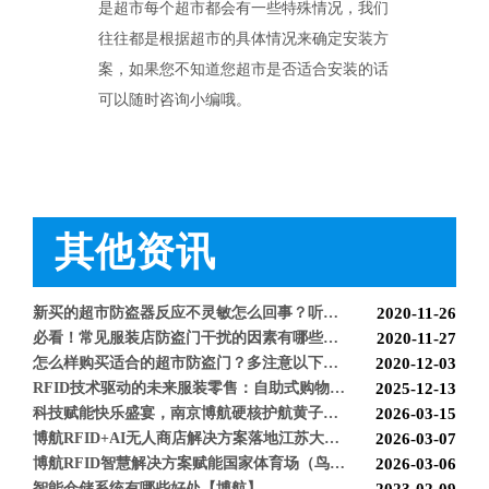
智能防盗标签在服装行业的应用【博航】
2023-01-30
是超市每个超市都会有一些特殊情况，我们
智能防盗设备的运用【博航】
2022-03-04
往往都是根据超市的具体情况来确定安装方
RFID防盗器系统在商超的应用
2022-02-25
案，如果您不知道您超市是否适合安装的话
RFID与声磁防盗有什么区别呢？博航小编来解答【博航】
2022-01-26
可以随时咨询小编哦。
上海文峰千家惠常熟凤凰城店安装工程案例【博航】
2022-01-14
超市巧克力被盗如何防盗呢【博航】
2022-01-07
超市防盗设备的使用与检测【博航】
2021-11-26
服装店的硬标签该如何取下来呢【博航】
2021-11-26
超市防盗软标签该怎么取呢，博航防盗给您支招【博航】
2021-11-24
服装店防盗器老是报警怎么办【博航】
2021-11-24
其他资讯
必看科普：超市防盗门不响了怎么回事？专业人员来帮您！[博航]
2020-11-04
新店开业，如何选择合适自己的服装防盗器？看完就明白了[博航]
2020-11-25
新买的超市防盗器反应不灵敏怎么回事？听听技术人员怎么解释[博航]
2020-11-26
必看！常见服装店防盗门干扰的因素有哪些？[博航]
2020-11-27
怎么样购买适合的超市防盗门？多注意以下几点！[博航]
2020-12-03
RFID技术驱动的未来服装零售：自助式购物体验白皮书
2025-12-13
科技赋能快乐盛宴，南京博航硬核护航黄子弘凡鸟巢“OPEN WORLD”演唱会
2026-03-15
博航RFID+AI无人商店解决方案落地江苏大生集团 首店开业运营平稳，树立智慧零售新标杆
2026-03-07
博航RFID智慧解决方案赋能国家体育场（鸟巢） 以科技之力预祝2026年多场演唱会圆满成功
2026-03-06
智能仓储系统有哪些好处【博航】
2023-02-09