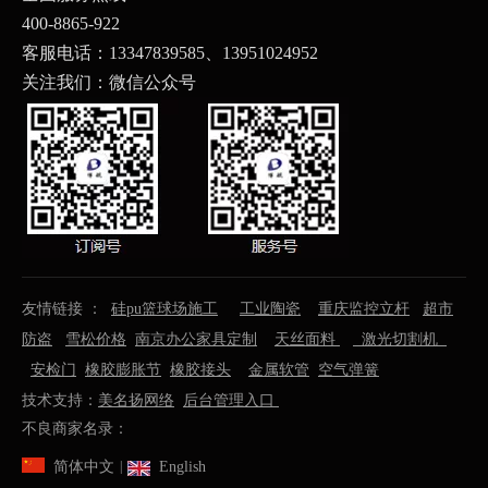
400-8865-922
客服电话：13347839585、
13951024952
关注我们：微信公众号
友情链接 ：
硅pu篮球场施工
工业陶瓷
重庆监控立杆
超市
防盗
雪松价格
南京办公家具定制
天丝面料
激光切割机
安检门
橡胶膨胀节
橡胶接头
金属软管
空气弹簧
技术支持：
美名扬网络
后台管理入口
不良商家名录：
简体中文
English
|