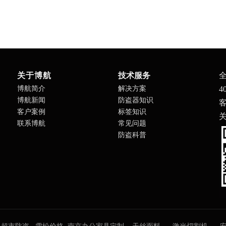
关于博航
技术服务
博航简介
解决方案
4
博航新闻
防盗器知识
客
客户案例
标签知识
联系博航
常见问题
防盗科普