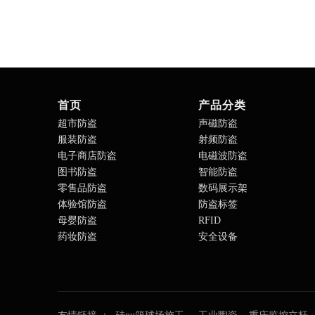
首页
产品分类
超市防盗
声磁防盗
服装防盗
射频防盗
电子商店防盗
电磁波防盗
图书防盗
智能防盗
零售品防盗
数码展示架
体验馆防盗
防盗标签
母婴防盗
RFID
药妆防盗
安全设备