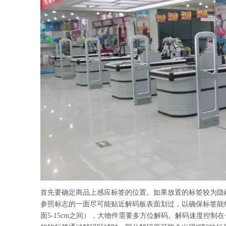
首先要确定商品上感应标签的位置。如果放置的标签较为隐
参照标志的一面尽可能贴近解码板表面划过，以确保标签能
面5-15cm之间），大物件需要多方位解码。解码速度控