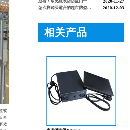
怎么样购买适合的超市防盗门？多注意以下几点！[博航]
2020-12-03
RFID技术驱动的未来服装零售：自助式购物体验白皮书
2025-12-13
科技赋能快乐盛宴，南京博航硬核护航黄子弘凡鸟巢“OPEN WORLD”演唱会
2026-03-15
博航RFID+AI无人商店解决方案落地江苏大生集团 首店开业运营平稳，树立智慧零售新标杆
2026-03-07
相关产品
博航RFID智慧解决方案赋能国家体育场（鸟巢） 以科技之力预祝2026年多场演唱会圆满成功
2026-03-06
智能仓储系统有哪些好处【博航】
2023-02-09
智能防盗标签在服装行业的应用【博航】
2023-01-30
智能防盗设备的运用【博航】
2022-03-04
RFID防盗器系统在商超的应用
2022-02-25
RFID与声磁防盗有什么区别呢？博航小编来解答【博航】
2022-01-26
上海文峰千家惠常熟凤凰城店安装工程案例【博航】
2022-01-14
签或
板表
有效