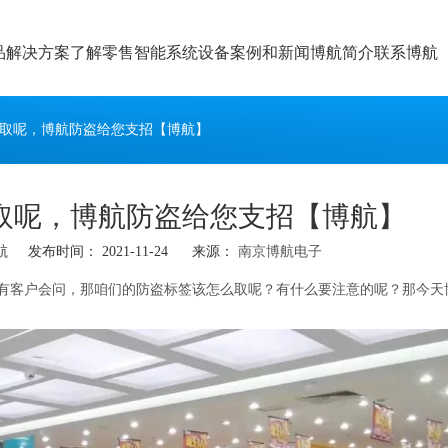
品
解决方案
了解零售智能系统设备
案例和新闻
博航简介
联系博航
取呢，博航防盗给您支招【博航】
取呢，博航防盗给您支招【博航】
发布时间： 2021-11-24 来源：
南京博航电子
有客户会问，那咱们的防盗标签该怎么取呢？有什么要注意的呢？那今天