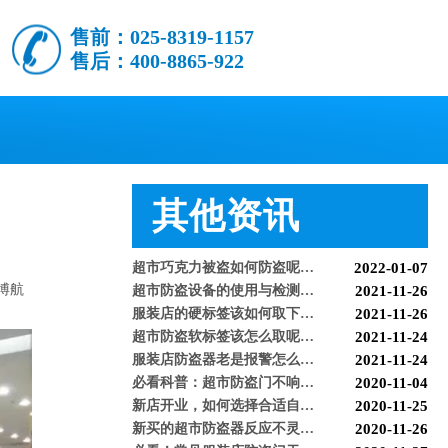
RFID技术驱动的未来服装零售：自助式购物体验白皮书
2025-12-13
售前：025-8319-1157
科技赋能快乐盛宴，南京博航硬核护航黄子弘凡鸟巢“OPEN WORLD”演唱会
2026-03-15
售后：400-8865-922
博航RFID+AI无人商店解决方案落地江苏大生集团 首店开业运营平稳，树立智慧零售新标杆
2026-03-07
博航RFID智慧解决方案赋能国家体育场（鸟巢） 以科技之力预祝2026年多场演唱会圆满成功
2026-03-06
智能仓储系统有哪些好处【博航】
2023-02-09
智能防盗标签在服装行业的应用【博航】
2023-01-30
智能防盗设备的运用【博航】
2022-03-04
RFID防盗器系统在商超的应用
2022-02-25
其他资讯
RFID与声磁防盗有什么区别呢？博航小编来解答【博航】
2022-01-26
上海文峰千家惠常熟凤凰城店安装工程案例【博航】
2022-01-14
超市巧克力被盗如何防盗呢【博航】
2022-01-07
超市防盗设备的使用与检测【博航】
2021-11-26
博航
服装店的硬标签该如何取下来呢【博航】
2021-11-26
超市防盗软标签该怎么取呢，博航防盗给您支招【博航】
2021-11-24
服装店防盗器老是报警怎么办【博航】
2021-11-24
必看科普：超市防盗门不响了怎么回事？专业人员来帮您！[博航]
2020-11-04
新店开业，如何选择合适自己的服装防盗器？看完就明白了[博航]
2020-11-25
新买的超市防盗器反应不灵敏怎么回事？听听技术人员怎么解释[博航]
2020-11-26
必看！常见服装店防盗门干扰的因素有哪些？[博航]
2020-11-27