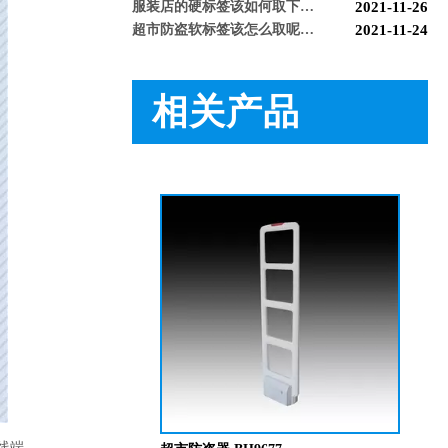
超市防盗软标签该怎么取呢，博航防盗给您支招【博航】
2021-11-24
服装店防盗器老是报警怎么办【博航】
2021-11-24
必看科普：超市防盗门不响了怎么回事？专业人员来帮您！[博航]
2020-11-04
新店开业，如何选择合适自己的服装防盗器？看完就明白了[博航]
2020-11-25
相关产品
新买的超市防盗器反应不灵敏怎么回事？听听技术人员怎么解释[博航]
2020-11-26
必看！常见服装店防盗门干扰的因素有哪些？[博航]
2020-11-27
BH9288 超市防盗系统
怎么样购买适合的超市防盗门？多注意以下几点！[博航]
2020-12-03
RFID技术驱动的未来服装零售：自助式购物体验白皮书
2025-12-13
科技赋能快乐盛宴，南京博航硬核护航黄子弘凡鸟巢“OPEN WORLD”演唱会
2026-03-15
博航RFID+AI无人商店解决方案落地江苏大生集团 首店开业运营平稳，树立智慧零售新标杆
2026-03-07
博航RFID智慧解决方案赋能国家体育场（鸟巢） 以科技之力预祝2026年多场演唱会圆满成功
2026-03-06
智能仓储系统有哪些好处【博航】
2023-02-09
智能防盗标签在服装行业的应用【博航】
2023-01-30
智能防盗设备的运用【博航】
2022-03-04
RFID防盗器系统在商超的应用
2022-02-25
RFID与声磁防盗有什么区别呢？博航小编来解答【博航】
2022-01-26
上海文峰千家惠常熟凤凰城店安装工程案例【博航】
2022-01-14
线端