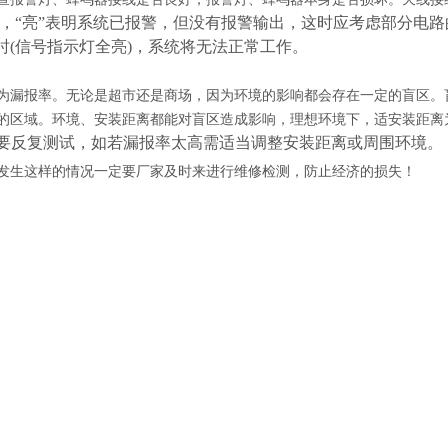
M，“亮”表明系统已报警，但没有报警输出，这时应考虑部分电路
时(信号指示灯全亮)，系统将无法正常工作。
为漏报率。无论是超市还是商场，因为环境的影响都会存在一定的盲区。
的区域。环境、安装距离都能对盲区造成影响，理想环境下，适安装距离
后需要反复测试，如若漏报率太高需适当调整安装距离或周围环境。
发生这样的情况一定要厂家及时来进行维修检测，防止经济的损失！