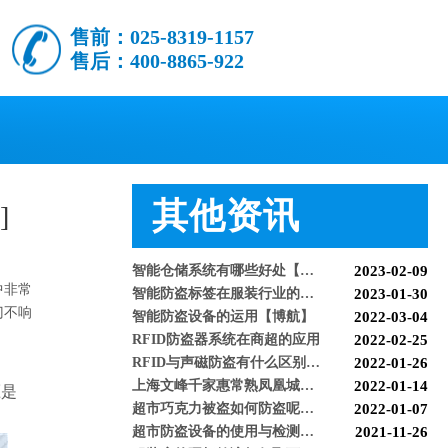
售前：025-8319-1157
售后：400-8865-922
怎么样购买适合的超市防盗门？多注意以下几点！[博航]
2020-12-03
RFID技术驱动的未来服装零售：自助式购物体验白皮书
2025-12-13
科技赋能快乐盛宴，南京博航硬核护航黄子弘凡鸟巢“OPEN WORLD”演唱会
2026-03-15
其他资讯
]
博航RFID+AI无人商店解决方案落地江苏大生集团 首店开业运营平稳，树立智慧零售新标杆
2026-03-07
博航RFID智慧解决方案赋能国家体育场（鸟巢） 以科技之力预祝2026年多场演唱会圆满成功
2026-03-06
智能仓储系统有哪些好处【博航】
2023-02-09
智能防盗标签在服装行业的应用【博航】
2023-01-30
中非常
BH9692 声磁防盗天线
智能防盗设备的运用【博航】
2022-03-04
门不响
RFID防盗器系统在商超的应用
2022-02-25
RFID与声磁防盗有什么区别呢？博航小编来解答【博航】
2022-01-26
上海文峰千家惠常熟凤凰城店安装工程案例【博航】
2022-01-14
压是
超市巧克力被盗如何防盗呢【博航】
2022-01-07
超市防盗设备的使用与检测【博航】
2021-11-26
服装店的硬标签该如何取下来呢【博航】
2021-11-26