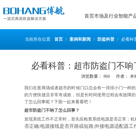
首页
市场及行业
智能产
当前所在位置:
首页
/
案例和新闻
/
防盗科普
/
必看科
必看科普：超市防盗门不响
浏览数量：
860
作者： 本站编
["wechat","weibo","qzone","douban","email"]
我们在逛商场或者超市的时候门口总会有一排排小门一样的
的方便快捷且非常有成效，但是长时间使用过程会有故障的
了怎么回事呢？下面一起来看看吧！
超市防盗门不响了怎么回事
？
发现系统工作不正常时，首先应检查系统电源是否正常：机
否正确;电源接线是否开路或短路;外接电源适配器工