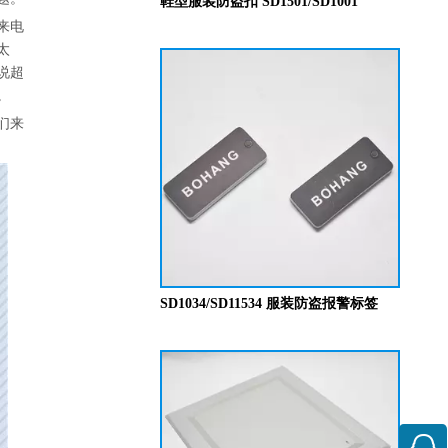
鞋型服装防盗扣 SD1501/SD1001
来电
太
说超
。
们来
SD1034/SD11534 服装防盗报警标签