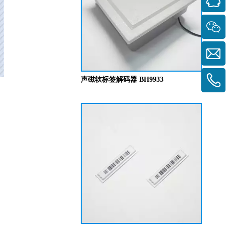
声磁软标签解码器 BH9933