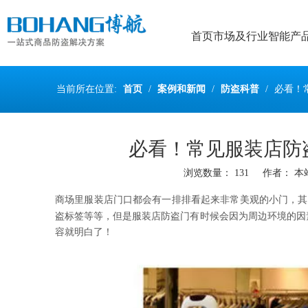
首页
市场及行业
智能产
当前所在位置:
首页
/
案例和新闻
/
防盗科普
/
必看！
必看！常见服装店防
浏览数量：
131
作者： 本站编
["wechat","weibo","qzone","douban","email"]
商场里服装店门口都会有一排排看起来非常美观的小门，其
盗标签等等，但是服装店防盗门有时候会因为周边环境的因
容就明白了！