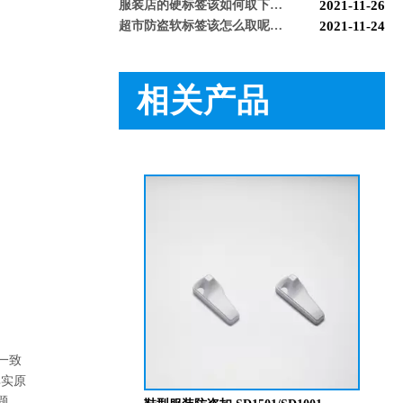
超市防盗软标签该怎么取呢，博航防盗给您支招【博航】
2021-11-24
服装店防盗器老是报警怎么办【博航】
2021-11-24
必看科普：超市防盗门不响了怎么回事？专业人员来帮您！[博航]
2020-11-04
新店开业，如何选择合适自己的服装防盗器？看完就明白了[博航]
2020-11-25
相关产品
新买的超市防盗器反应不灵敏怎么回事？听听技术人员怎么解释[博航]
2020-11-26
必看！常见服装店防盗门干扰的因素有哪些？[博航]
2020-11-27
小拖鞋服装防盗磁扣 SD1522
怎么样购买适合的超市防盗门？多注意以下几点！[博航]
2020-12-03
RFID技术驱动的未来服装零售：自助式购物体验白皮书
2025-12-13
科技赋能快乐盛宴，南京博航硬核护航黄子弘凡鸟巢“OPEN WORLD”演唱会
2026-03-15
博航RFID+AI无人商店解决方案落地江苏大生集团 首店开业运营平稳，树立智慧零售新标杆
2026-03-07
博航RFID智慧解决方案赋能国家体育场（鸟巢） 以科技之力预祝2026年多场演唱会圆满成功
2026-03-06
智能仓储系统有哪些好处【博航】
2023-02-09
智能防盗标签在服装行业的应用【博航】
2023-01-30
智能防盗设备的运用【博航】
2022-03-04
RFID防盗器系统在商超的应用
2022-02-25
RFID与声磁防盗有什么区别呢？博航小编来解答【博航】
2022-01-26
上海文峰千家惠常熟凤凰城店安装工程案例【博航】
2022-01-14
一致
其实原
题。