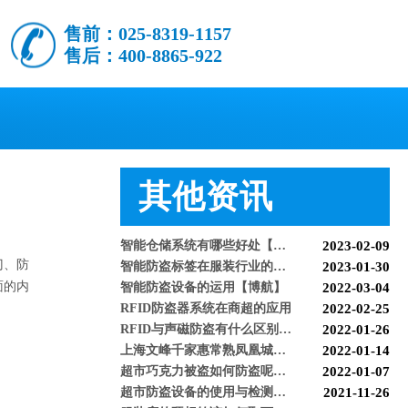
售前：025-8319-1157
售后：400-8865-922
怎么样购买适合的超市防盗门？多注意以下几点！[博航]
2020-12-03
RFID技术驱动的未来服装零售：自助式购物体验白皮书
2025-12-13
科技赋能快乐盛宴，南京博航硬核护航黄子弘凡鸟巢“OPEN WORLD”演唱会
2026-03-15
其他资讯
博航RFID+AI无人商店解决方案落地江苏大生集团 首店开业运营平稳，树立智慧零售新标杆
2026-03-07
博航RFID智慧解决方案赋能国家体育场（鸟巢） 以科技之力预祝2026年多场演唱会圆满成功
2026-03-06
智能仓储系统有哪些好处【博航】
2023-02-09
智能防盗标签在服装行业的应用【博航】
2023-01-30
门、防
声磁解码器BH9938
智能防盗设备的运用【博航】
2022-03-04
面的内
RFID防盗器系统在商超的应用
2022-02-25
RFID与声磁防盗有什么区别呢？博航小编来解答【博航】
2022-01-26
上海文峰千家惠常熟凤凰城店安装工程案例【博航】
2022-01-14
超市巧克力被盗如何防盗呢【博航】
2022-01-07
超市防盗设备的使用与检测【博航】
2021-11-26
服装店的硬标签该如何取下来呢【博航】
2021-11-26