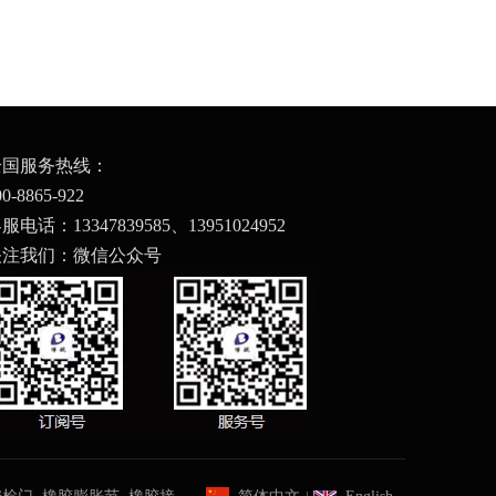
全国服务热线：
药妆店射频防盗软标签 SD2026
00-8865-922
服电话：13347839585、
13951024952
关注我们：微信公众号