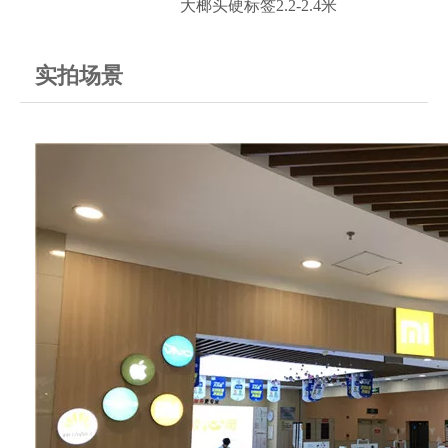
大榔头硬标签2.2-2.4米
实拍场景