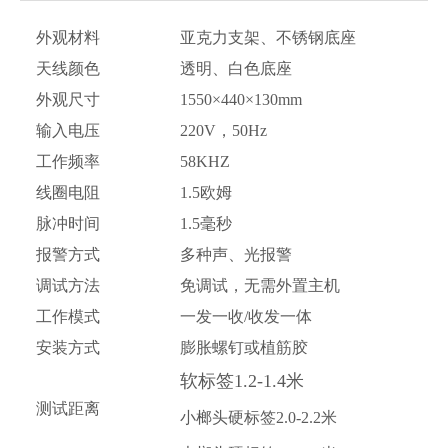
外观材料
亚克力支架、不锈钢底座
天线颜色
透明、白色底座
外观尺寸
1550×440×130mm
输入电压
220V，50Hz
工作频率
58KHZ
线圈电阻
1.5欧姆
脉冲时间
1.5毫秒
报警方式
多种声、光报警
调试方法
免调试，无需外置主机
工作模式
一发一收/收发一体
安装方式
膨胀螺钉或植筋胶
软标签1.2-1.4米
测试距离
小榔头硬标签2.0-2.2米