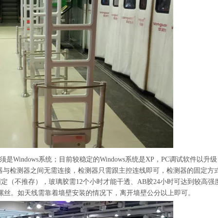
indows系统；目前较稳定的Windows系统是XP，PC调试软件以升
1等版本。检测器与检测器之间无需连接，检测器只需跟主控连线即可，检测器的固定方
固定（不推存），玻璃胶需12个小时才能干透、AB胶24小时可达到较高强
胀螺丝。如天线需靠着墙壁安装的情况下，离开墙壁公分以上即可。