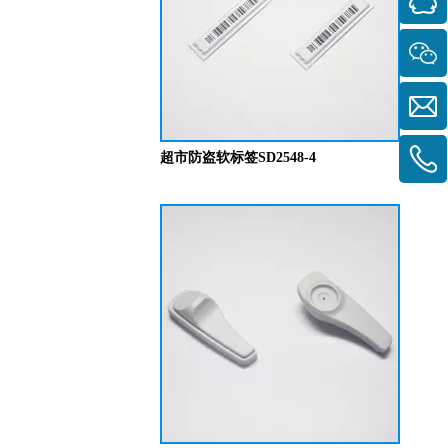
超市防盗软标签SD2548-4