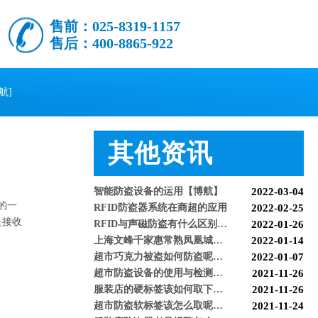
售前：025-8319-1157
售后：400-8865-922
怎么样购买适合的超市防盗门？多注意以下几点！[博航]
2020-12-03
RFID技术驱动的未来服装零售：自助式购物体验白皮书
2025-12-13
航]
科技赋能快乐盛宴，南京博航硬核护航黄子弘凡鸟巢“OPEN WORLD”演唱会
2026-03-15
博航RFID+AI无人商店解决方案落地江苏大生集团 首店开业运营平稳，树立智慧零售新标杆
2026-03-07
博航RFID智慧解决方案赋能国家体育场（鸟巢） 以科技之力预祝2026年多场演唱会圆满成功
2026-03-06
其他资讯
智能仓储系统有哪些好处【博航】
2023-02-09
智能防盗标签在服装行业的应用【博航】
2023-01-30
智能防盗设备的运用【博航】
2022-03-04
RFID防盗器系统在商超的应用
2022-02-25
的一
超市防盗器BH9333
RFID与声磁防盗有什么区别呢？博航小编来解答【博航】
2022-01-26
是接收
上海文峰千家惠常熟凤凰城店安装工程案例【博航】
2022-01-14
超市巧克力被盗如何防盗呢【博航】
2022-01-07
超市防盗设备的使用与检测【博航】
2021-11-26
服装店的硬标签该如何取下来呢【博航】
2021-11-26
超市防盗软标签该怎么取呢，博航防盗给您支招【博航】
2021-11-24
服装店防盗器老是报警怎么办【博航】
2021-11-24