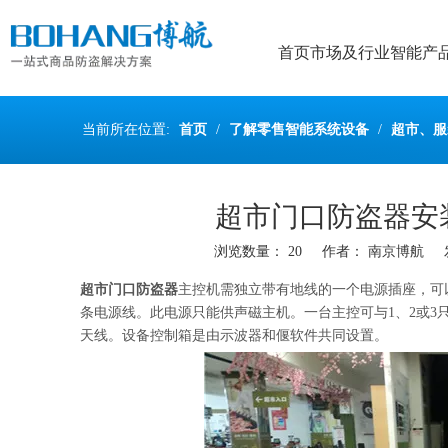
首页
市场及行业
智能产
当前所在位置:
首页
/
了解零售智能系统设备
/
超市、服
超市门口防盗器安
浏览数量：
20
作者： 南京博航 发布时
["wechat","weibo","qzone","douban","email"]
超市门口防盗器
主控机需独立带有地线的一个电源插座，可
条电源线。此电源只能供声磁主机。一台主控可与1、2或
天线。设备控制箱是由示波器和偃软件共同设置。