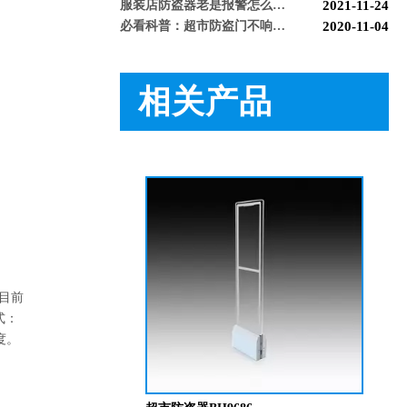
必看科普：超市防盗门不响了怎么回事？专业人员来帮您！[博航]
2020-11-04
新店开业，如何选择合适自己的服装防盗器？看完就明白了[博航]
2020-11-25
新买的超市防盗器反应不灵敏怎么回事？听听技术人员怎么解释[博航]
2020-11-26
必看！常见服装店防盗门干扰的因素有哪些？[博航]
2020-11-27
相关产品
怎么样购买适合的超市防盗门？多注意以下几点！[博航]
2020-12-03
RFID技术驱动的未来服装零售：自助式购物体验白皮书
2025-12-13
超市防盗器 BH9677
科技赋能快乐盛宴，南京博航硬核护航黄子弘凡鸟巢“OPEN WORLD”演唱会
2026-03-15
博航RFID+AI无人商店解决方案落地江苏大生集团 首店开业运营平稳，树立智慧零售新标杆
2026-03-07
博航RFID智慧解决方案赋能国家体育场（鸟巢） 以科技之力预祝2026年多场演唱会圆满成功
2026-03-06
智能仓储系统有哪些好处【博航】
2023-02-09
智能防盗标签在服装行业的应用【博航】
2023-01-30
智能防盗设备的运用【博航】
2022-03-04
RFID防盗器系统在商超的应用
2022-02-25
RFID与声磁防盗有什么区别呢？博航小编来解答【博航】
2022-01-26
级目前
上海文峰千家惠常熟凤凰城店安装工程案例【博航】
2022-01-14
式：
度。