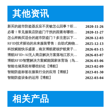
超市防盗软标签该怎么取呢，博航防盗给您支招【博航】
2021-11-24
服装店防盗器老是报警怎么办【博航】
2021-11-24
其他资讯
必看科普：超市防盗门不响了怎么回事？专业人员来帮您！[博航]
2020-11-04
新店开业，如何选择合适自己的服装防盗器？看完就明白了[博航]
2020-11-25
新买的超市防盗器反应不灵敏怎么回事？听听技术人员怎么解释[博航]
2020-11-26
必看！常见服装店防盗门干扰的因素有哪些？[博航]
2020-11-27
服装防盗器 BH9677
BH9630 服装防盗器
怎么样购买适合的超市防盗门？多注意以下几点！[博航]
2020-12-03
RFID技术驱动的未来服装零售：自助式购物体验白皮书
2025-12-13
科技赋能快乐盛宴，南京博航硬核护航黄子弘凡鸟巢“OPEN WORLD”演唱会
2026-03-15
博航RFID+AI无人商店解决方案落地江苏大生集团 首店开业运营平稳，树立智慧零售新标杆
2026-03-07
博航RFID智慧解决方案赋能国家体育场（鸟巢） 以科技之力预祝2026年多场演唱会圆满成功
2026-03-06
智能仓储系统有哪些好处【博航】
2023-02-09
智能防盗标签在服装行业的应用【博航】
2023-01-30
智能防盗设备的运用【博航】
2022-03-04
RFID防盗器系统在商超的应用
2022-02-25
RFID与声磁防盗有什么区别呢？博航小编来解答【博航】
2022-01-26
上海文峰千家惠常熟凤凰城店安装工程案例【博航】
2022-01-14
相关产品
BH9688 服装防盗器
服装防盗器BH9333