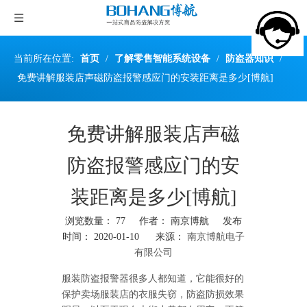
当前所在位置:
首页
/
了解零售智能系统设备
/
防盗器知识
/
免费讲解服装店声磁防盗报警感应门的安装距离是多少[博航]
免费讲解服装店声磁
防盗报警感应门的安
装距离是多少[博航]
浏览数量：
77
作者： 南京博航 发布
时间： 2020-01-10 来源：
南京博航电子
有限公司
["wechat","weibo","qzone","douban","email"]
服装防盗报警器很多人都知道，它能很好的
保护卖场服装店的衣服失窃，防盗防损效果