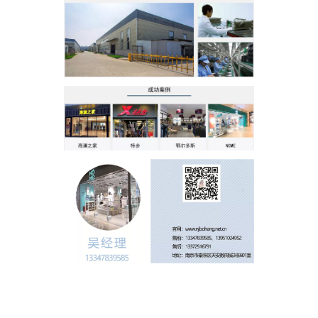
怎么样购买适合的超市防盗门？多注意以下几点！[博航]
2020-12-03
RFID技术驱动的未来服装零售：自助式购物体验白皮书
2025-12-13
科技赋能快乐盛宴，南京博航硬核护航黄子弘凡鸟巢“OPEN WORLD”演唱会
2026-03-15
博航RFID+AI无人商店解决方案落地江苏大生集团 首店开业运营平稳，树立智慧零售新标杆
2026-03-07
博航RFID智慧解决方案赋能国家体育场（鸟巢） 以科技之力预祝2026年多场演唱会圆满成功
2026-03-06
智能仓储系统有哪些好处【博航】
2023-02-09
智能防盗标签在服装行业的应用【博航】
2023-01-30
BH9620 服装店防盗系统
BH9286 服装防盗器
智能防盗设备的运用【博航】
2022-03-04
RFID防盗器系统在商超的应用
2022-02-25
RFID与声磁防盗有什么区别呢？博航小编来解答【博航】
2022-01-26
上海文峰千家惠常熟凤凰城店安装工程案例【博航】
2022-01-14
超市巧克力被盗如何防盗呢【博航】
2022-01-07
超市防盗设备的使用与检测【博航】
2021-11-26
服装店的硬标签该如何取下来呢【博航】
2021-11-26