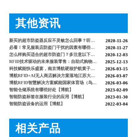
服装店的硬标签该如何取下来呢【博航】
2021-11-26
超市防盗软标签该怎么取呢，博航防盗给您支招【博航】
2021-11-24
服装店防盗器老是报警怎么办【博航】
2021-11-24
其他资讯
必看科普：超市防盗门不响了怎么回事？专业人员来帮您！[博航]
2020-11-04
新店开业，如何选择合适自己的服装防盗器？看完就明白了[博航]
2020-11-25
新买的超市防盗器反应不灵敏怎么回事？听听技术人员怎么解释[博航]
2020-11-26
必看！常见服装店防盗门干扰的因素有哪些？[博航]
2020-11-27
BH9630 超市防盗器
BH9277 超市防盗一体机
怎么样购买适合的超市防盗门？多注意以下几点！[博航]
2020-12-03
RFID技术驱动的未来服装零售：自助式购物体验白皮书
2025-12-13
科技赋能快乐盛宴，南京博航硬核护航黄子弘凡鸟巢“OPEN WORLD”演唱会
2026-03-15
博航RFID+AI无人商店解决方案落地江苏大生集团 首店开业运营平稳，树立智慧零售新标杆
2026-03-07
博航RFID智慧解决方案赋能国家体育场（鸟巢） 以科技之力预祝2026年多场演唱会圆满成功
2026-03-06
智能仓储系统有哪些好处【博航】
2023-02-09
智能防盗标签在服装行业的应用【博航】
2023-01-30
智能防盗设备的运用【博航】
2022-03-04
RFID防盗器系统在商超的应用
2022-02-25
RFID与声磁防盗有什么区别呢？博航小编来解答【博航】
2022-01-26
上海文峰千家惠常熟凤凰城店安装工程案例【博航】
2022-01-14
相关产品