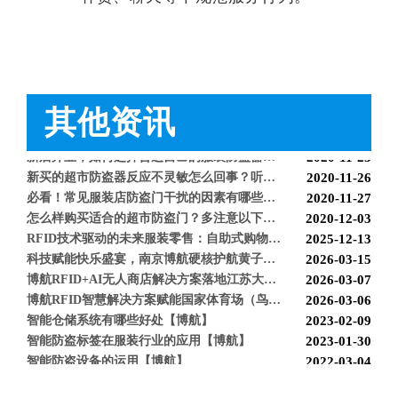
上海文峰千家惠常熟凤凰城店安装工程案例【博航】
2022-01-14
超市巧克力被盗如何防盗呢【博航】
2022-01-07
超市防盗设备的使用与检测【博航】
2021-11-26
服装店的硬标签该如何取下来呢【博航】
2021-11-26
超市防盗软标签该怎么取呢，博航防盗给您支招【博航】
2021-11-24
服装店防盗器老是报警怎么办【博航】
2021-11-24
其他资讯
必看科普：超市防盗门不响了怎么回事？专业人员来帮您！[博航]
2020-11-04
新店开业，如何选择合适自己的服装防盗器？看完就明白了[博航]
2020-11-25
新买的超市防盗器反应不灵敏怎么回事？听听技术人员怎么解释[博航]
2020-11-26
必看！常见服装店防盗门干扰的因素有哪些？[博航]
2020-11-27
怎么样购买适合的超市防盗门？多注意以下几点！[博航]
2020-12-03
RFID技术驱动的未来服装零售：自助式购物体验白皮书
2025-12-13
科技赋能快乐盛宴，南京博航硬核护航黄子弘凡鸟巢“OPEN WORLD”演唱会
2026-03-15
博航RFID+AI无人商店解决方案落地江苏大生集团 首店开业运营平稳，树立智慧零售新标杆
2026-03-07
博航RFID智慧解决方案赋能国家体育场（鸟巢） 以科技之力预祝2026年多场演唱会圆满成功
2026-03-06
智能仓储系统有哪些好处【博航】
2023-02-09
智能防盗标签在服装行业的应用【博航】
2023-01-30
智能防盗设备的运用【博航】
2022-03-04
RFID防盗器系统在商超的应用
2022-02-25
RFID与声磁防盗有什么区别呢？博航小编来解答【博航】
2022-01-26