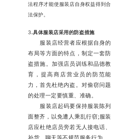
法程序才能使服装店自身权益得到合
法保护。
3
.具体服装店采用的防盗措施
服装店经营者应根据自身的
布局等方面的特点，制定一套防
盗措施。加强店员训练和品德教
怎么样购买适合的超市防盗门？多注意以下几点！[博航]
2020-12-03
育，提高商店营业员的防范能
RFID技术驱动的未来服装零售：自助式购物体验白皮书
2025-12-13
力，首先杜绝内盗。对偷窃问题
科技赋能快乐盛宴，南京博航硬核护航黄子弘凡鸟巢“OPEN WORLD”演唱会
2026-03-15
博航RFID+AI无人商店解决方案落地江苏大生集团 首店开业运营平稳，树立智慧零售新标杆
2026-03-07
的处理一定要慎重、准确。
博航RFID智慧解决方案赋能国家体育场（鸟巢） 以科技之力预祝2026年多场演唱会圆满成功
2026-03-06
服装店起码要保持服装陈列
智能仓储系统有哪些好处【博航】
2023-02-09
智能防盗标签在服装行业的应用【博航】
2023-01-30
面整齐，以免遭人乘乱行窃;服装
智能防盗设备的运用【博航】
2022-03-04
店应杜绝店员旁若无人接电话、
RFID防盗器系统在商超的应用
2022-02-25
RFID与声磁防盗有什么区别呢？博航小编来解答【博航】
2022-01-26
补货、聊天等不规范服务行为。