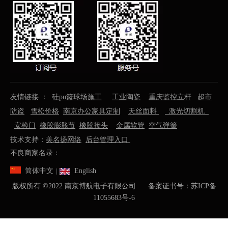
友情链接 ：
硅pu篮球场施工
工业陶瓷
重庆监控立杆
超市
防盗
雪松价格
南京办公家具定制
天丝面料
激光切割机
安检门
橡胶膨胀节
橡胶接头
金属软管
空气弹簧
技术支持：
美名扬网络
后台管理入口
不良商家名录：
简体中文
English
|
版权所有 ©️2022 南京博航电子有限公司 备案证书号：
苏ICP备
11055683号-6