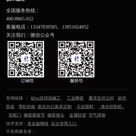
全国服务热线：
400-8865-922
客服电话：13347839585、
13951024952
关注我们：微信公众号
友情链接 ：
硅pu篮球场施工
工业陶瓷
重庆监控立杆
超市
防盗
雪松价格
南京办公家具定制
天丝面料
激光切割机
安检门
橡胶膨胀节
橡胶接头
金属软管
空气弹簧
技术支持：
美名扬网络
后台管理入口
不良商家名录：