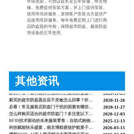
年保质期，可协议延长至五年保修，终生维
博航RFID智慧解决方案赋能国家体育场（鸟巢） 以科技之力预祝2026年多场演唱会圆满成功
2026-03-06
修。免费提供安装方案，并上门提供安装、
智能仓储系统有哪些好处【博航】
2023-02-09
使用等培训服务，直销客户安装当天提供产
智能防盗标签在服装行业的应用【博航】
2023-01-30
品使用培训服务。每年免费定期上门进行商
智能防盗设备的运用【博航】
2022-03-04
品防盗器的年检，保障超市防盗、服装防盗
RFID防盗器系统在商超的应用
2022-02-25
等设备的正常使用。
RFID与声磁防盗有什么区别呢？博航小编来解答【博航】
2022-01-26
上海文峰千家惠常熟凤凰城店安装工程案例【博航】
2022-01-14
超市巧克力被盗如何防盗呢【博航】
2022-01-07
超市防盗设备的使用与检测【博航】
2021-11-26
服装店的硬标签该如何取下来呢【博航】
2021-11-26
超市防盗软标签该怎么取呢，博航防盗给您支招【博航】
2021-11-24
其他资讯
服装店防盗器老是报警怎么办【博航】
2021-11-24
必看科普：超市防盗门不响了怎么回事？专业人员来帮您！[博航]
2020-11-04
新店开业，如何选择合适自己的服装防盗器？看完就明白了[博航]
2020-11-25
新买的超市防盗器反应不灵敏怎么回事？听听技术人员怎么解释[博航]
2020-11-26
必看！常见服装店防盗门干扰的因素有哪些？[博航]
2020-11-27
怎么样购买适合的超市防盗门？多注意以下几点！[博航]
2020-12-03
RFID技术驱动的未来服装零售：自助式购物体验白皮书
2025-12-13
科技赋能快乐盛宴，南京博航硬核护航黄子弘凡鸟巢“OPEN WORLD”演唱会
2026-03-15
博航RFID+AI无人商店解决方案落地江苏大生集团 首店开业运营平稳，树立智慧零售新标杆
2026-03-07