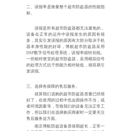
二、
误报率是衡量整个超市防盗
器
的性能指
标。
误报是
所有超市防盗器都
无法避免的，
设备在正常的运作
中误报发生的原因
有
很
多，
其实
引发误报的原因有大部分取决于机
器本身性能的好坏
，
博航超市防盗器
采用
DSP
数字信号处理系统，误报率
就特别低
。
一些相对便宜的超市防盗器，
采用模拟信号
的处理方式抗干扰能力相对较低，很容易引
发误报
。
三、
选择有保障的售后服务。
就算我们选购的超市防盗器质量已经很
好了，在使用的过程中也会因操作不当，或
者环境因素等，导致我们的设备无法正常工
怎么样购买适合的超市防盗门？多注意以下几点！[博航]
2020-12-03
作，所以我们在选择购买商家时一定要关注
RFID技术驱动的未来服装零售：自助式购物体验白皮书
2025-12-13
售后服务这方面。
科技赋能快乐盛宴，南京博航硬核护航黄子弘凡鸟巢“OPEN WORLD”演唱会
2026-03-15
南京博航防盗设备质保期超长，正常一
博航RFID+AI无人商店解决方案落地江苏大生集团 首店开业运营平稳，树立智慧零售新标杆
2026-03-07