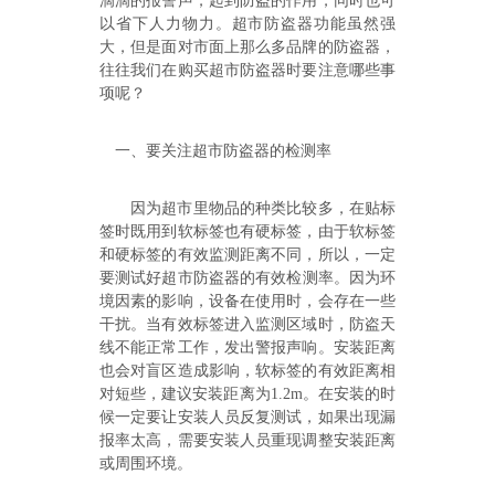
滴滴的报警声，起到防盗的作用，
同时也可
以省下人力物力。
超市防盗器功能虽然强
大，但是面对市面上那么多品牌的防盗器，
往往我们在购买超市防盗器时要注意哪些事
项呢？
一、要关注超市防盗器的检测率
因为超市里物品的种类比较多，在贴标
签时既用到软标签也有硬标签，由于软标签
和硬标签的有效监测距离不同，所以，一定
要
测试
好
超市防盗
器
的有效检测率。因为环
境
因素的
影响
，
设备在使用时，会存在一些
干扰
。当有效标签进入监测区域时，防盗天
线不能
正常工作，
发出警报
声响
。安装距离
也会
对盲区造成影响，
软标签的有效距离相
对短些
，
建议
安装距离为
1.2m
。
在安装的时
候一定要让安装人员
反复测试，
如果出现
漏
报率太高
，
需
要安装人员重现
调整安装距离
或周围环境。