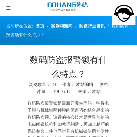
当前所在位置:
首页
/
案例和新闻
/
防盗行业资讯
/
数码防盗
报警锁有什么特点？
数码防盗报警锁有什
么特点？
浏览数量：
24
作者： 本站编辑 发布
时间： 2019-05-17 来源：
本站
["wechat","weibo","qzone","douban","email"]
数码防盗报警锁是最新开发生产的一种将电
子锁与机械锁两种锁的优点巧妙结合起来的
数码防盗锁。该锁的核心技术是世界首创的
电磁闭锁机构和ID密码钥匙，再加上精巧的
系统整合，使他同时具有机械锁使用方便性