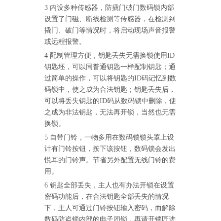
3 内设多种传感器，防撬门破门数码锁内部
设置了门磁、断线检测等传感器，在检测到
撬门、破门等情况时，将启动现场声音报警
或远程报警。
4 配制管理方便，钥匙丢失无需换锁使用ID
钥匙坯，可以同普通钥匙一样配制钥匙；通
过简单的操作，可以将钥匙的ID码记忆到数
码锁中，使之成为合法钥匙；钥匙丢失后，
可以将丢失钥匙的ID码从数码锁中删除，使
之成为非法钥匙，无法再开锁，当然也无需
换锁。
5 自带门铃，一物多用在数码锁锁头罩上设
计有门铃按钮，按下该按钮，数码锁会发出
悦耳的门铃声。节省另外配置无线门铃的费
用。
6 钥匙全部丢失，主人也有办法开锁在设置
密码功能后，在合法钥匙全部丢失的情况
下，主人可通过门铃按钮输入密码，而解除
数码防盗锁内部的电子闭锁，再请开锁匠进