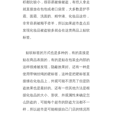
积都比较小，很容易被偷被盗，有些人拿走
就直接放在包包或者口袋里，大多数是护手
霜、面霜、洗面奶、精华液、化妆品这些，
非常容易被顺手牵羊，所以如果超市盘点后
发现化妆品被盗较多就会在这类商品上贴软
标签。
贴软标签的方式也是多种的，有的直接是
贴在商品表面的，有的是贴在包装盒内部的
这样很难被发现，隐蔽效果好。还有一种是
使用带钢丝绳的硬标签，这种是把硬标签直
接缠在化妆品上，外观可能不漂亮了但是防
盗效果也是最好的。还有一些其他方法是根
据化妆品的大小、形状、外观属性来确定怎
么防盗的，可能每个超市的防盗方法都不一
怎么样购买适合的超市防盗门？多注意以下几点！[博航]
2020-12-03
样，所以超市是可能根据自己门店的情况而
RFID技术驱动的未来服装零售：自助式购物体验白皮书
2025-12-13