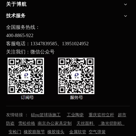
关于博航
技术服务
全国服务热线：
400-8865-922
客服电话：13347839585、
13951024952
关注我们：微信公众号
友情链接 ：
硅pu篮球场施工
工业陶瓷
重庆监控立杆
超市
防盗
雪松价格
南京办公家具定制
天丝面料
激光切割机
安检门
橡胶膨胀节
橡胶接头
金属软管
空气弹簧