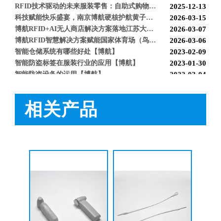
RFID技术驱动的未来服装零售：自助式购物体验白皮书
2025-12-13
科技赋能快乐盛宴，南京博航硬核护航黄子弘凡鸟巢“OPEN WORLD”演唱会
2026-03-15
博航RFID+AI无人商店解决方案落地江苏大生集团 首店开业运营平稳，树立智慧零售新标杆
2026-03-07
博航RFID智慧解决方案赋能国家体育场（鸟巢） 以科技之力预祝2026年多场演唱会圆满成功
2026-03-06
智能仓储系统有哪些好处【博航】
2023-02-09
智能防盗标签在服装行业的应用【博航】
2023-01-30
智能防盗设备的运用【博航】
2022-03-04
RFID防盗器系统在商超的应用
2022-02-25
RFID与声磁防盗有什么区别呢？博航小编来解答【博航】
2022-01-26
相关产品
上海文峰千家惠常熟凤凰城店安装工程案例【博航】
2022-01-14
取钉器SD603
声磁软标签解码器BH9935