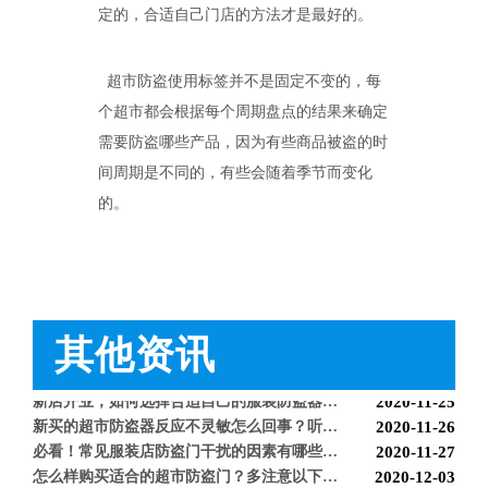
定的，合适自己门店的方法才是最好的。
科技赋能快乐盛宴，南京博航硬核护航黄子弘凡鸟巢“OPEN WORLD”演唱会
2026-03-15
博航RFID+AI无人商店解决方案落地江苏大生集团 首店开业运营平稳，树立智慧零售新标杆
2026-03-07
博航RFID智慧解决方案赋能国家体育场（鸟巢） 以科技之力预祝2026年多场演唱会圆满成功
2026-03-06
超市防盗使用标签并不是固定不变的，每
智能仓储系统有哪些好处【博航】
2023-02-09
BH9286 射频防盗报警器
BH9686 声磁防盗器
个超市都会根据每个周期盘点的结果来确定
智能防盗标签在服装行业的应用【博航】
2023-01-30
需要防盗哪些产品，因为有些商品被盗的时
智能防盗设备的运用【博航】
2022-03-04
RFID防盗器系统在商超的应用
2022-02-25
间周期是不同的，有些会随着季节而变化
RFID与声磁防盗有什么区别呢？博航小编来解答【博航】
2022-01-26
的。
上海文峰千家惠常熟凤凰城店安装工程案例【博航】
2022-01-14
超市巧克力被盗如何防盗呢【博航】
2022-01-07
超市防盗设备的使用与检测【博航】
2021-11-26
服装店的硬标签该如何取下来呢【博航】
2021-11-26
超市防盗软标签该怎么取呢，博航防盗给您支招【博航】
2021-11-24
其他资讯
服装店防盗器老是报警怎么办【博航】
2021-11-24
必看科普：超市防盗门不响了怎么回事？专业人员来帮您！[博航]
2020-11-04
新店开业，如何选择合适自己的服装防盗器？看完就明白了[博航]
2020-11-25
新买的超市防盗器反应不灵敏怎么回事？听听技术人员怎么解释[博航]
2020-11-26
BH9678 声磁防盗系统
BH9503博航声磁地埋系统
必看！常见服装店防盗门干扰的因素有哪些？[博航]
2020-11-27
怎么样购买适合的超市防盗门？多注意以下几点！[博航]
2020-12-03