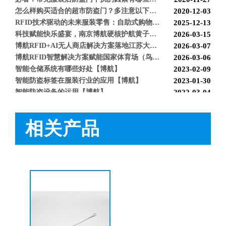
怎么样购买适合的超市防盗门？多注意以下几点！[博航]
2020-12-03
RFID技术驱动的未来服装零售：自助式购物体验白皮书
2025-12-13
科技赋能快乐盛宴，南京博航硬核护航黄子弘凡鸟巢“OPEN WORLD”演唱会
2026-03-15
博航RFID+AI无人商店解决方案落地江苏大生集团 首店开业运营平稳，树立智慧零售新标杆
2026-03-07
博航RFID智慧解决方案赋能国家体育场（鸟巢） 以科技之力预祝2026年多场演唱会圆满成功
2026-03-06
智能仓储系统有哪些好处【博航】
2023-02-09
智能防盗标签在服装行业的应用【博航】
2023-01-30
智能防盗设备的运用【博航】
2022-03-04
RFID防盗器系统在商超的应用
2022-02-25
RFID与声磁防盗有什么区别呢？博航小编来解答【博航】
2022-01-26
相关产品
上海文峰千家惠常熟凤凰城店安装工程案例【博航】
2022-01-14
取钉器SD603
服装防盗中榔头SD1523/SD1023