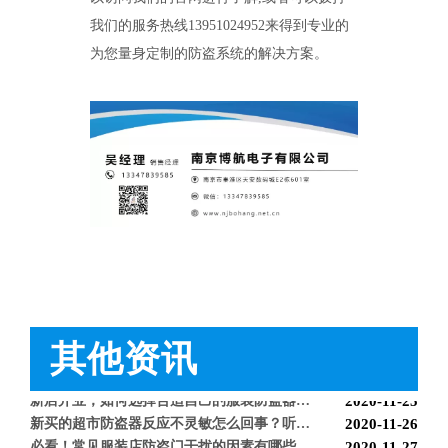
怎么样购买适合的超市防盗门？多注意以下几点！[博航]
2020-12-03
我们的服务热线
13951024952
来得到专业的
RFID技术驱动的未来服装零售：自助式购物体验白皮书
2025-12-13
科技赋能快乐盛宴，南京博航硬核护航黄子弘凡鸟巢“OPEN WORLD”演唱会
2026-03-15
为您量身定制的防盗系统的解决方案。
博航RFID+AI无人商店解决方案落地江苏大生集团 首店开业运营平稳，树立智慧零售新标杆
2026-03-07
博航RFID智慧解决方案赋能国家体育场（鸟巢） 以科技之力预祝2026年多场演唱会圆满成功
2026-03-06
智能仓储系统有哪些好处【博航】
2023-02-09
体验馆防盗器 BH9677
服装防盗器BH9333
智能防盗标签在服装行业的应用【博航】
2023-01-30
智能防盗设备的运用【博航】
2022-03-04
RFID防盗器系统在商超的应用
2022-02-25
RFID与声磁防盗有什么区别呢？博航小编来解答【博航】
2022-01-26
上海文峰千家惠常熟凤凰城店安装工程案例【博航】
2022-01-14
超市巧克力被盗如何防盗呢【博航】
2022-01-07
超市防盗设备的使用与检测【博航】
2021-11-26
服装店的硬标签该如何取下来呢【博航】
2021-11-26
超市防盗软标签该怎么取呢，博航防盗给您支招【博航】
2021-11-24
其他资讯
服装店防盗器老是报警怎么办【博航】
2021-11-24
必看科普：超市防盗门不响了怎么回事？专业人员来帮您！[博航]
2020-11-04
新店开业，如何选择合适自己的服装防盗器？看完就明白了[博航]
2020-11-25
新买的超市防盗器反应不灵敏怎么回事？听听技术人员怎么解释[博航]
2020-11-26
BH9686 服装防盗器
服装防盗拖鞋扣SD1542
必看！常见服装店防盗门干扰的因素有哪些？[博航]
2020-11-27