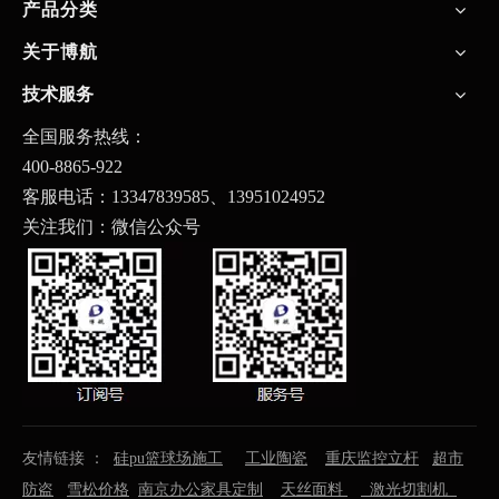
产品分类
关于博航
技术服务
全国服务热线：
400-8865-922
客服电话：13347839585、
13951024952
关注我们：微信公众号
友情链接 ：
硅pu篮球场施工
工业陶瓷
重庆监控立杆
超市
防盗
雪松价格
南京办公家具定制
天丝面料
激光切割机