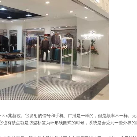
x~8.x兆赫兹。它发射的信号和手机、广播是一样的，但是频率不一样。无
它也有缺点就是防盗标签为环形线圈式的时候，系统是会受到一些外界的