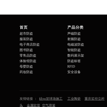
首页
产品分类
超市防盗
声磁防盗
服装防盗
射频防盗
电子商店防盗
电磁波防盗
图书防盗
智能防盗
零售品防盗
数码展示架
体验馆防盗
防盗标签
母婴防盗
RFID
药妆防盗
安全设备
友情链接 ：
硅pu篮球场施工
工业陶瓷
重庆监控立杆
头
金属软管
空气弹簧