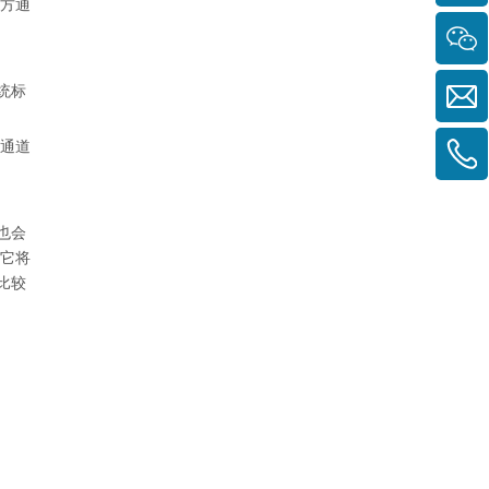
地方通
统标
、通道
也会
，它将
比较