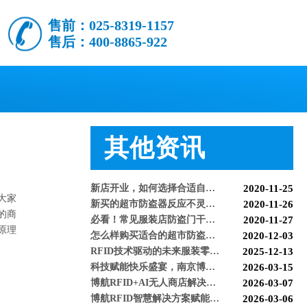
智能防盗标签在服装行业的应用【博航】
2023-01-30
售前：025-8319-1157
智能防盗设备的运用【博航】
2022-03-04
售后：400-8865-922
RFID防盗器系统在商超的应用
2022-02-25
RFID与声磁防盗有什么区别呢？博航小编来解答【博航】
2022-01-26
上海文峰千家惠常熟凤凰城店安装工程案例【博航】
2022-01-14
超市巧克力被盗如何防盗呢【博航】
2022-01-07
超市防盗设备的使用与检测【博航】
2021-11-26
服装店的硬标签该如何取下来呢【博航】
2021-11-26
超市防盗软标签该怎么取呢，博航防盗给您支招【博航】
2021-11-24
其他资讯
服装店防盗器老是报警怎么办【博航】
2021-11-24
必看科普：超市防盗门不响了怎么回事？专业人员来帮您！[博航]
2020-11-04
新店开业，如何选择合适自己的服装防盗器？看完就明白了[博航]
2020-11-25
新买的超市防盗器反应不灵敏怎么回事？听听技术人员怎么解释[博航]
2020-11-26
大家
必看！常见服装店防盗门干扰的因素有哪些？[博航]
2020-11-27
的商
怎么样购买适合的超市防盗门？多注意以下几点！[博航]
2020-12-03
原理
RFID技术驱动的未来服装零售：自助式购物体验白皮书
2025-12-13
科技赋能快乐盛宴，南京博航硬核护航黄子弘凡鸟巢“OPEN WORLD”演唱会
2026-03-15
博航RFID+AI无人商店解决方案落地江苏大生集团 首店开业运营平稳，树立智慧零售新标杆
2026-03-07
博航RFID智慧解决方案赋能国家体育场（鸟巢） 以科技之力预祝2026年多场演唱会圆满成功
2026-03-06