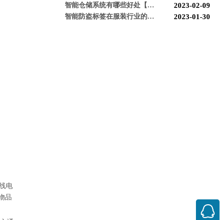
智能仓储系统有哪些好处【博航】
2023-02-09
智能防盗标签在服装行业的应用【博航】
2023-01-30
智能防盗设备的运用【博航】
2022-03-04
RFID防盗器系统在商超的应用
2022-02-25
RFID与声磁防盗有什么区别呢？博航小编来解答【博航】
2022-01-26
上海文峰千家惠常熟凤凰城店安装工程案例【博航】
2022-01-14
线电
物品