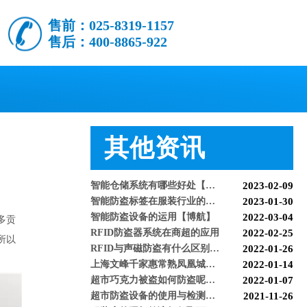
售前：025-8319-1157
售后：400-8865-922
怎么样购买适合的超市防盗门？多注意以下几点！[博航]
2020-12-03
RFID技术驱动的未来服装零售：自助式购物体验白皮书
2025-12-13
科技赋能快乐盛宴，南京博航硬核护航黄子弘凡鸟巢“OPEN WORLD”演唱会
2026-03-15
其他资讯
博航RFID+AI无人商店解决方案落地江苏大生集团 首店开业运营平稳，树立智慧零售新标杆
2026-03-07
博航RFID智慧解决方案赋能国家体育场（鸟巢） 以科技之力预祝2026年多场演唱会圆满成功
2026-03-06
智能仓储系统有哪些好处【博航】
2023-02-09
智能防盗标签在服装行业的应用【博航】
2023-01-30
智能防盗设备的运用【博航】
2022-03-04
多贡
RFID防盗器系统在商超的应用
2022-02-25
RFID与声磁防盗有什么区别呢？博航小编来解答【博航】
2022-01-26
所以
上海文峰千家惠常熟凤凰城店安装工程案例【博航】
2022-01-14
超市巧克力被盗如何防盗呢【博航】
2022-01-07
超市防盗设备的使用与检测【博航】
2021-11-26
服装店的硬标签该如何取下来呢【博航】
2021-11-26