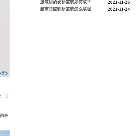
超市防盗软标签该怎么取呢，博航防盗给您支招【博航】
2021-11-24
服装店防盗器老是报警怎么办【博航】
2021-11-24
必看科普：超市防盗门不响了怎么回事？专业人员来帮您！[博航]
2020-11-04
新店开业，如何选择合适自己的服装防盗器？看完就明白了[博航]
2020-11-25
新买的超市防盗器反应不灵敏怎么回事？听听技术人员怎么解释[博航]
2020-11-26
必看！常见服装店防盗门干扰的因素有哪些？[博航]
2020-11-27
怎么样购买适合的超市防盗门？多注意以下几点！[博航]
2020-12-03
RFID技术驱动的未来服装零售：自助式购物体验白皮书
2025-12-13
科技赋能快乐盛宴，南京博航硬核护航黄子弘凡鸟巢“OPEN WORLD”演唱会
2026-03-15
博航RFID+AI无人商店解决方案落地江苏大生集团 首店开业运营平稳，树立智慧零售新标杆
2026-03-07
博航RFID智慧解决方案赋能国家体育场（鸟巢） 以科技之力预祝2026年多场演唱会圆满成功
2026-03-06
智能仓储系统有哪些好处【博航】
2023-02-09
智能防盗标签在服装行业的应用【博航】
2023-01-30
智能防盗设备的运用【博航】
2022-03-04
境，让
RFID防盗器系统在商超的应用
2022-02-25
RFID与声磁防盗有什么区别呢？博航小编来解答【博航】
2022-01-26
，彻底
上海文峰千家惠常熟凤凰城店安装工程案例【博航】
2022-01-14
。