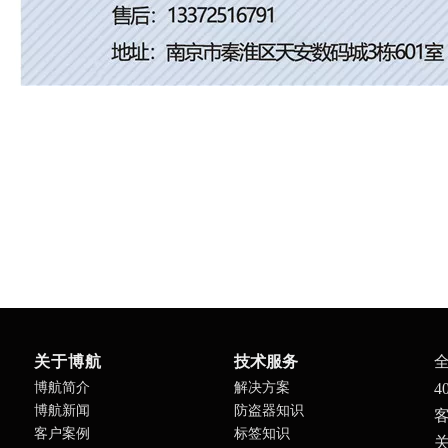
关于博航
技术服务
博航简介
解决方案
4
博航新闻
防盗器知识
客
客户案例
标签知识