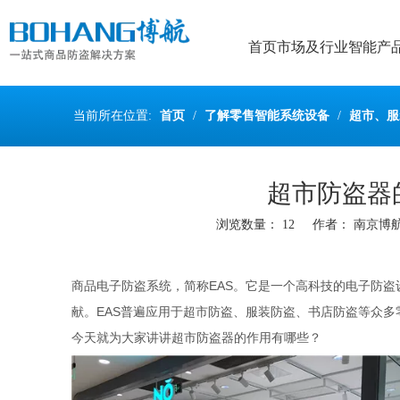
首页
市场及行业
智能产
当前所在位置:
首页
/
了解零售智能系统设备
/
超市、服
超市防盗器
浏览数量：
12
作者： 南京博航 
["wechat","weibo","qzone","douban","email"]
商品电子防盗系统，简称EAS。它是一个高科技的电子防
献。EAS普遍应用于超市防盗、服装防盗、书店防盗等众
今
天就为大家讲讲超市防盗器的作用有哪些？