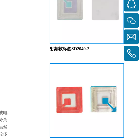
射频软标签SD2040-2
成电
分为
虽然
较多