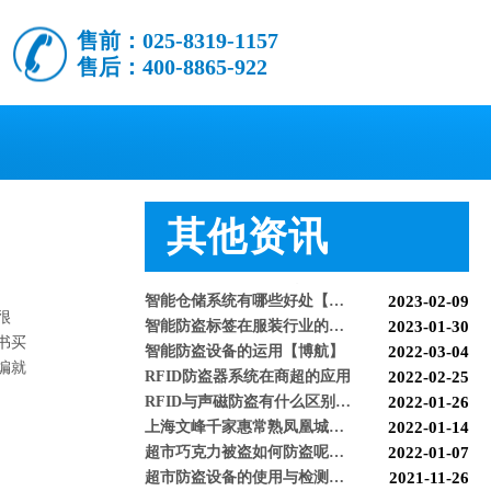
售前：025-8319-1157
售后：400-8865-922
怎么样购买适合的超市防盗门？多注意以下几点！[博航]
2020-12-03
RFID技术驱动的未来服装零售：自助式购物体验白皮书
2025-12-13
科技赋能快乐盛宴，南京博航硬核护航黄子弘凡鸟巢“OPEN WORLD”演唱会
2026-03-15
其他资讯
博航RFID+AI无人商店解决方案落地江苏大生集团 首店开业运营平稳，树立智慧零售新标杆
2026-03-07
博航RFID智慧解决方案赋能国家体育场（鸟巢） 以科技之力预祝2026年多场演唱会圆满成功
2026-03-06
智能仓储系统有哪些好处【博航】
2023-02-09
智能防盗标签在服装行业的应用【博航】
2023-01-30
很
智能防盗设备的运用【博航】
2022-03-04
书买
RFID防盗器系统在商超的应用
2022-02-25
编就
RFID与声磁防盗有什么区别呢？博航小编来解答【博航】
2022-01-26
上海文峰千家惠常熟凤凰城店安装工程案例【博航】
2022-01-14
超市巧克力被盗如何防盗呢【博航】
2022-01-07
超市防盗设备的使用与检测【博航】
2021-11-26
服装店的硬标签该如何取下来呢【博航】
2021-11-26