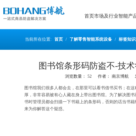
首页
市场及行业
智能产
当前所在位置:
首页
/
了解零售智能系统设备
/
标签知识
图书馆条形码防盗不-技术
浏览数量：
52
作者： 南京博航 发布时
["wechat","weibo","qzone","douban","email"]
图书馆我们很多人都会去，在那里可以看书借书买书；在这
厚，非常容易被有心人藏在身上带出图书馆。为了解决图书
书时管理员都会扫描一下书籍上的条形码，否则的话当书籍
来为你解答这个疑惑。