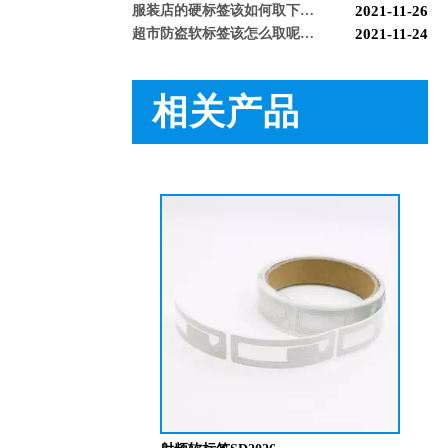
超市防盗软标签该怎么取呢，博航防盗给您支招【博航】
2021-11-24
服装店防盗器老是报警怎么办【博航】
2021-11-24
必看科普：超市防盗门不响了怎么回事？专业人员来帮您！[博航]
2020-11-04
新店开业，如何选择合适自己的服装防盗器？看完就明白了[博航]
2020-11-25
相关产品
新买的超市防盗器反应不灵敏怎么回事？听听技术人员怎么解释[博航]
2020-11-26
必看！常见服装店防盗门干扰的因素有哪些？[博航]
2020-11-27
怎么样购买适合的超市防盗门？多注意以下几点！[博航]
2020-12-03
RFID技术驱动的未来服装零售：自助式购物体验白皮书
2025-12-13
科技赋能快乐盛宴，南京博航硬核护航黄子弘凡鸟巢“OPEN WORLD”演唱会
2026-03-15
博航RFID+AI无人商店解决方案落地江苏大生集团 首店开业运营平稳，树立智慧零售新标杆
2026-03-07
博航RFID智慧解决方案赋能国家体育场（鸟巢） 以科技之力预祝2026年多场演唱会圆满成功
2026-03-06
智能仓储系统有哪些好处【博航】
2023-02-09
智能防盗标签在服装行业的应用【博航】
2023-01-30
智能防盗设备的运用【博航】
2022-03-04
RFID防盗器系统在商超的应用
2022-02-25
RFID与声磁防盗有什么区别呢？博航小编来解答【博航】
2022-01-26
上海文峰千家惠常熟凤凰城店安装工程案例【博航】
2022-01-14