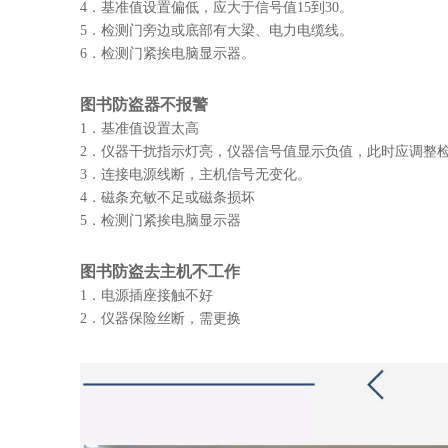
4．基准值设置偏低，应大于信号值15到30。
5．检测门旁边或底部有大梁、电力电缆线。
6．检测门紧挨电脑显示器。
图书防盗器不报警
1．基准值设置太高
2．仪器干扰指示灯亮，仪器信号值显示负值，此时应调整
3．连接电源线断，主机信号无变化。
4．磁条充敏不足或磁条损坏
5．检测门紧挨电脑显示器
图书防盗去主机不工作
1．电源插座接触不好
2．仪器保险丝断，需更换