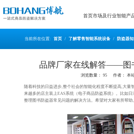
首页
市场及行业
智能产
当前所在位置:
首页
/
了解零售智能系统设备
/
防盗器知
品牌厂家在线解答——图
浏览数量：
95
作者： 本站编
["wechat","weibo","qzone","douban","email"]
随着科技的日益进步
,整个社会的智能化程度不断提高,大量
来越多的店主装上
EAS系统（电子商品防盗系统）。比如
整理图书防盗器常见问题的解决方法。希望对大家有所帮助