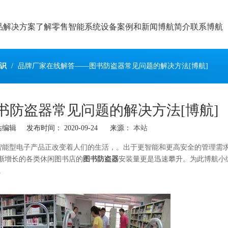
品
解决方案
了解零售智能系统设备
案例和新闻
博航简介
联系博航
识
/
品牌厂家在线解答——图书防盗器常见问题的解决方法[博航]
书防盗器常见问题的解决方法[博航]
辑 发布时间： 2020-09-24 来源：
本站
智能型电子产品正改变着人们的生活
，。出于更智能和更高安全的管理需
日渐增长的各类休闲图书店的
图书防盗器
安装量更是迅速攀升。为此博航小
。