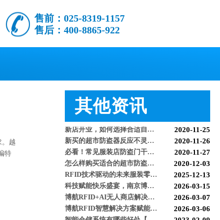
智能防盗设备的运用【博航】
2022-03-04
售前：025-8319-1157
RFID防盗器系统在商超的应用
2022-02-25
售后：400-8865-922
RFID与声磁防盗有什么区别呢？博航小编来解答【博航】
2022-01-26
上海文峰千家惠常熟凤凰城店安装工程案例【博航】
2022-01-14
超市巧克力被盗如何防盗呢【博航】
2022-01-07
超市防盗设备的使用与检测【博航】
2021-11-26
服装店的硬标签该如何取下来呢【博航】
2021-11-26
超市防盗软标签该怎么取呢，博航防盗给您支招【博航】
2021-11-24
服装店防盗器老是报警怎么办【博航】
2021-11-24
其他资讯
必看科普：超市防盗门不响了怎么回事？专业人员来帮您！[博航]
2020-11-04
新店开业，如何选择合适自己的服装防盗器？看完就明白了[博航]
2020-11-25
新买的超市防盗器反应不灵敏怎么回事？听听技术人员怎么解释[博航]
2020-11-26
必看！常见服装店防盗门干扰的因素有哪些？[博航]
2020-11-27
求。越
BH400 图书防盗标签光电充消敏仪
怎么样购买适合的超市防盗门？多注意以下几点！[博航]
2020-12-03
编特
RFID技术驱动的未来服装零售：自助式购物体验白皮书
2025-12-13
科技赋能快乐盛宴，南京博航硬核护航黄子弘凡鸟巢“OPEN WORLD”演唱会
2026-03-15
博航RFID+AI无人商店解决方案落地江苏大生集团 首店开业运营平稳，树立智慧零售新标杆
2026-03-07
博航RFID智慧解决方案赋能国家体育场（鸟巢） 以科技之力预祝2026年多场演唱会圆满成功
2026-03-06
智能仓储系统有哪些好处【博航】
2023-02-09