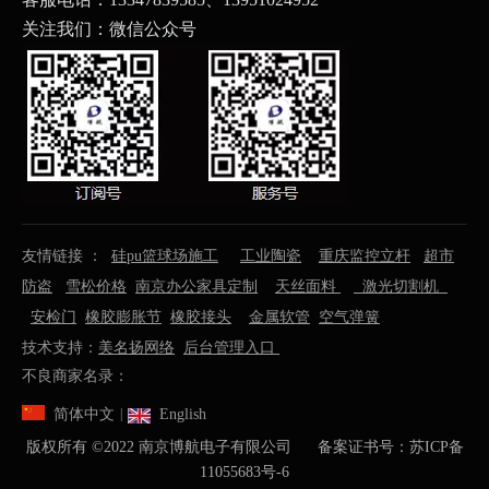
关注我们：微信公众号
友情链接 ：
硅pu篮球场施工
工业陶瓷
重庆监控立杆
超市
防盗
雪松价格
南京办公家具定制
天丝面料
激光切割机
安检门
橡胶膨胀节
橡胶接头
金属软管
空气弹簧
技术支持：
美名扬网络
后台管理入口
不良商家名录：
简体中文
English
|
版权所有 ©️2022 南京博航电子有限公司 备案证书号：
苏ICP备
11055683号-6