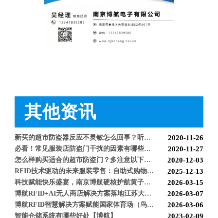
智能防盗设备的运用【博航】
2022-03-04
RFID防盗器系统在商超的应用
2022-02-25
RFID与声磁防盗有什么区别呢？博航小编来解答【博航】
2022-01-26
上海文峰千家惠常熟凤凰城店安装工程案例【博航】
2022-01-14
超市巧克力被盗如何防盗呢【博航】
2022-01-07
超市防盗设备的使用与检测【博航】
2021-11-26
服装店的硬标签该如何取下来呢【博航】
2021-11-26
超市防盗软标签该怎么取呢，博航防盗给您支招【博航】
2021-11-24
服装店防盗器老是报警怎么办【博航】
2021-11-24
其他资讯
必看科普：超市防盗门不响了怎么回事？专业人员来帮您！[博航]
2020-11-04
新店开业，如何选择合适自己的服装防盗器？看完就明白了[博航]
2020-11-25
新买的超市防盗器反应不灵敏怎么回事？听听技术人员怎么解释[博航]
2020-11-26
必看！常见服装店防盗门干扰的因素有哪些？[博航]
2020-11-27
怎么样购买适合的超市防盗门？多注意以下几点！[博航]
2020-12-03
RFID技术驱动的未来服装零售：自助式购物体验白皮书
2025-12-13
科技赋能快乐盛宴，南京博航硬核护航黄子弘凡鸟巢“OPEN WORLD”演唱会
2026-03-15
博航RFID+AI无人商店解决方案落地江苏大生集团 首店开业运营平稳，树立智慧零售新标杆
2026-03-07
博航RFID智慧解决方案赋能国家体育场（鸟巢） 以科技之力预祝2026年多场演唱会圆满成功
2026-03-06
智能仓储系统有哪些好处【博航】
2023-02-09