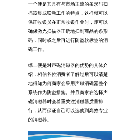
一个便是其具有与市场主流的条形码扫
描器集成联动工作的特点，这样就可以
保证收银员在正常收银作业时，即可以
确保激光扫描器正确地扫到商品的条形
码，同时或之后再进行防盗软标签的消
磁工作。
综上便是对声磁消磁器的优势的具体介
绍，相信各位消费者了解过后可以清楚
地得知为何商家会采用声磁消磁器整个
系统作为防盗措施。并且商家在选择声
怎么样购买适合的超市防盗门？多注意以下几点！[博航]
2020-12-03
磁消磁器时会着重关注消磁器质量排
RFID技术驱动的未来服装零售：自助式购物体验白皮书
2025-12-13
行，从而保证自己可以选购到高效专业
科技赋能快乐盛宴，南京博航硬核护航黄子弘凡鸟巢“OPEN WORLD”演唱会
2026-03-15
博航RFID+AI无人商店解决方案落地江苏大生集团 首店开业运营平稳，树立智慧零售新标杆
2026-03-07
的消磁器。
博航RFID智慧解决方案赋能国家体育场（鸟巢） 以科技之力预祝2026年多场演唱会圆满成功
2026-03-06
智能仓储系统有哪些好处【博航】
2023-02-09
智能防盗标签在服装行业的应用【博航】
2023-01-30