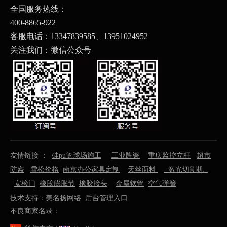
全国服务热线：
400-8865-922
客服电话：13347839585、
13951024952
关注我们：微信公众号
友情链接 ：
硅pu篮球场施工
工业陶瓷
重庆监控立杆
超市
防盗
雪松价格
南京办公家具定制
天丝面料
激光切割机
安检门
橡胶膨胀节
橡胶接头
金属软管
空气弹簧
技术支持：
美名扬网络
后台管理入口
不良商家名录：