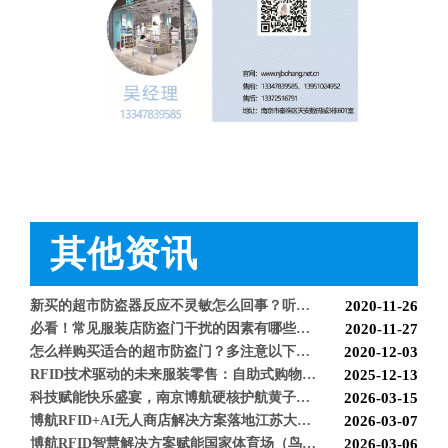
智能防盗标签在服装行业的应用【博航】
2023-01-30
智能防盗设备的运用【博航】
2022-03-04
RFID防盗器系统在商超的应用
2022-02-25
RFID与声磁防盗有什么区别呢？博航小编来解答【博航】
2022-01-26
上海文峰千家惠常熟凤凰城店安装工程案例【博航】
2022-01-14
超市巧克力被盗如何防盗呢【博航】
2022-01-07
超市防盗设备的使用与检测【博航】
2021-11-26
服装店的硬标签该如何取下来呢【博航】
2021-11-26
超市防盗软标签该怎么取呢，博航防盗给您支招【博航】
2021-11-24
服装店防盗器老是报警怎么办【博航】
2021-11-24
其他资讯
必看科普：超市防盗门不响了怎么回事？专业人员来帮您！[博航]
2020-11-04
新店开业，如何选择合适自己的服装防盗器？看完就明白了[博航]
2020-11-25
新买的超市防盗器反应不灵敏怎么回事？听听技术人员怎么解释[博航]
2020-11-26
必看！常见服装店防盗门干扰的因素有哪些？[博航]
2020-11-27
BH9286 服装防盗器
BH9692 声磁防盗天线
怎么样购买适合的超市防盗门？多注意以下几点！[博航]
2020-12-03
RFID技术驱动的未来服装零售：自助式购物体验白皮书
2025-12-13
科技赋能快乐盛宴，南京博航硬核护航黄子弘凡鸟巢“OPEN WORLD”演唱会
2026-03-15
博航RFID+AI无人商店解决方案落地江苏大生集团 首店开业运营平稳，树立智慧零售新标杆
2026-03-07
博航RFID智慧解决方案赋能国家体育场（鸟巢） 以科技之力预祝2026年多场演唱会圆满成功
2026-03-06