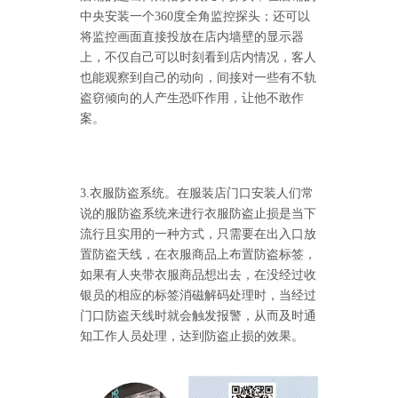
中央安装一个360度全角监控探头；还可以
将监控画面直接投放在店内墙壁的显示器
上，不仅自己可以时刻看到店内情况，客人
也能观察到自己的动向，间接对一些有不轨
盗窃倾向的人产生恐吓作用，让他不敢作
案。
3.衣服防盗系统。在服装店门口安装人们常
说的服防盗系统来进行衣服防盗止损是当下
流行且实用的一种方式，只需要在出入口放
置防盗天线，在衣服商品上布置防盗标签，
如果有人夹带衣服商品想出去，在没经过收
怎么样购买适合的超市防盗门？多注意以下几点！[博航]
2020-12-03
银员的相应的标签消磁解码处理时，当经过
RFID技术驱动的未来服装零售：自助式购物体验白皮书
2025-12-13
门口防盗天线时就会触发报警，从而及时通
科技赋能快乐盛宴，南京博航硬核护航黄子弘凡鸟巢“OPEN WORLD”演唱会
2026-03-15
知工作人员处理，达到防盗止损的效果。
博航RFID+AI无人商店解决方案落地江苏大生集团 首店开业运营平稳，树立智慧零售新标杆
2026-03-07
博航RFID智慧解决方案赋能国家体育场（鸟巢） 以科技之力预祝2026年多场演唱会圆满成功
2026-03-06
智能仓储系统有哪些好处【博航】
2023-02-09