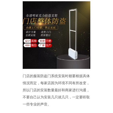
怎么样购买适合的超市防盗门？多注意以下几点！[博航]
2020-12-03
RFID技术驱动的未来服装零售：自助式购物体验白皮书
2025-12-13
科技赋能快乐盛宴，南京博航硬核护航黄子弘凡鸟巢“OPEN WORLD”演唱会
2026-03-15
博航RFID+AI无人商店解决方案落地江苏大生集团 首店开业运营平稳，树立智慧零售新标杆
2026-03-07
博航RFID智慧解决方案赋能国家体育场（鸟巢） 以科技之力预祝2026年多场演唱会圆满成功
2026-03-06
门店的服装防盗门系统安装时都要根据具体
智能仓储系统有哪些好处【博航】
2023-02-09
智能防盗标签在服装行业的应用【博航】
2023-01-30
情况而定，每家店因为环境不同有所改变，
智能防盗设备的运用【博航】
2022-03-04
所以门店的安装数量最好和商家进行沟通，
RFID防盗器系统在商超的应用
2022-02-25
不要自己认为安装几只就几只，一定要听取
RFID与声磁防盗有什么区别呢？博航小编来解答【博航】
2022-01-26
一些专业的声音。
上海文峰千家惠常熟凤凰城店安装工程案例【博航】
2022-01-14
超市巧克力被盗如何防盗呢【博航】
2022-01-07