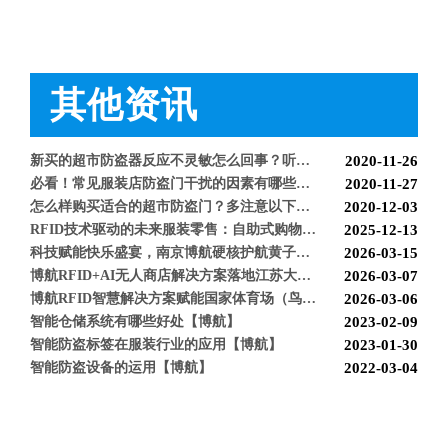
超市防盗设备的使用与检测【博航】
2021-11-26
服装店的硬标签该如何取下来呢【博航】
2021-11-26
超市防盗软标签该怎么取呢，博航防盗给您支招【博航】
2021-11-24
服装店防盗器老是报警怎么办【博航】
2021-11-24
其他资讯
必看科普：超市防盗门不响了怎么回事？专业人员来帮您！[博航]
2020-11-04
新店开业，如何选择合适自己的服装防盗器？看完就明白了[博航]
2020-11-25
新买的超市防盗器反应不灵敏怎么回事？听听技术人员怎么解释[博航]
2020-11-26
必看！常见服装店防盗门干扰的因素有哪些？[博航]
2020-11-27
怎么样购买适合的超市防盗门？多注意以下几点！[博航]
2020-12-03
RFID技术驱动的未来服装零售：自助式购物体验白皮书
2025-12-13
科技赋能快乐盛宴，南京博航硬核护航黄子弘凡鸟巢“OPEN WORLD”演唱会
2026-03-15
博航RFID+AI无人商店解决方案落地江苏大生集团 首店开业运营平稳，树立智慧零售新标杆
2026-03-07
博航RFID智慧解决方案赋能国家体育场（鸟巢） 以科技之力预祝2026年多场演唱会圆满成功
2026-03-06
智能仓储系统有哪些好处【博航】
2023-02-09
智能防盗标签在服装行业的应用【博航】
2023-01-30
智能防盗设备的运用【博航】
2022-03-04
RFID防盗器系统在商超的应用
2022-02-25
RFID与声磁防盗有什么区别呢？博航小编来解答【博航】
2022-01-26
上海文峰千家惠常熟凤凰城店安装工程案例【博航】
2022-01-14