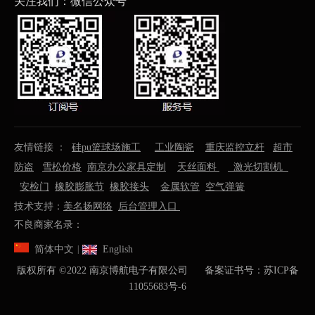
关注我们：微信公众号
友情链接 ：
硅pu篮球场施工
工业陶瓷
重庆监控立杆
超市
防盗
雪松价格
南京办公家具定制
天丝面料
激光切割机
安检门
橡胶膨胀节
橡胶接头
金属软管
空气弹簧
技术支持：
美名扬网络
后台管理入口
不良商家名录：
简体中文
English
|
版权所有 ©️2022 南京博航电子有限公司 备案证书号：
苏ICP备
11055683号-6