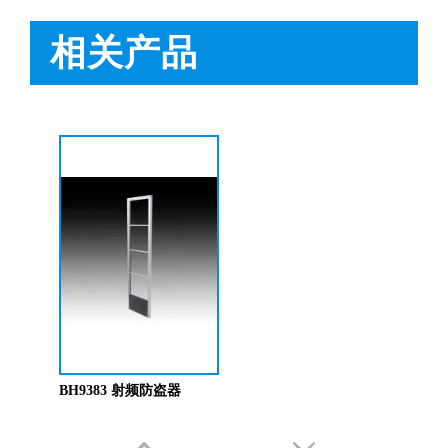
必看科普：超市防盗门不响了怎么回事？专业人员来帮您！[博航]
2020-11-04
新店开业，如何选择合适自己的服装防盗器？看完就明白了[博航]
2020-11-25
相关产品
新买的超市防盗器反应不灵敏怎么回事？听听技术人员怎么解释[博航]
2020-11-26
必看！常见服装店防盗门干扰的因素有哪些？[博航]
2020-11-27
怎么样购买适合的超市防盗门？多注意以下几点！[博航]
2020-12-03
RFID技术驱动的未来服装零售：自助式购物体验白皮书
2025-12-13
科技赋能快乐盛宴，南京博航硬核护航黄子弘凡鸟巢“OPEN WORLD”演唱会
2026-03-15
博航RFID+AI无人商店解决方案落地江苏大生集团 首店开业运营平稳，树立智慧零售新标杆
2026-03-07
博航RFID智慧解决方案赋能国家体育场（鸟巢） 以科技之力预祝2026年多场演唱会圆满成功
2026-03-06
智能仓储系统有哪些好处【博航】
2023-02-09
智能防盗标签在服装行业的应用【博航】
2023-01-30
智能防盗设备的运用【博航】
2022-03-04
RFID防盗器系统在商超的应用
2022-02-25
RFID与声磁防盗有什么区别呢？博航小编来解答【博航】
2022-01-26
上海文峰千家惠常熟凤凰城店安装工程案例【博航】
2022-01-14
BH9383 射频防盗器