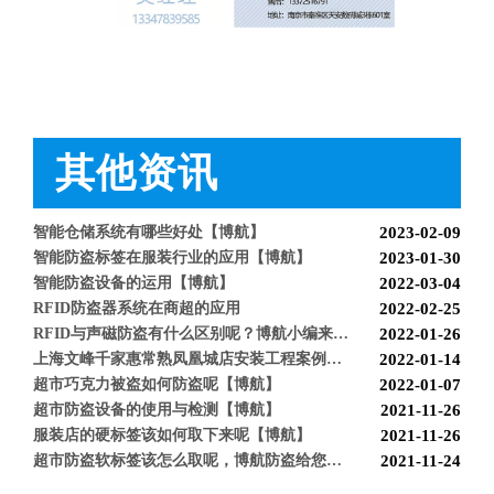
怎么样购买适合的超市防盗门？多注意以下几点！[博航]
2020-12-03
RFID技术驱动的未来服装零售：自助式购物体验白皮书
2025-12-13
科技赋能快乐盛宴，南京博航硬核护航黄子弘凡鸟巢“OPEN WORLD”演唱会
2026-03-15
其他资讯
博航RFID+AI无人商店解决方案落地江苏大生集团 首店开业运营平稳，树立智慧零售新标杆
2026-03-07
博航RFID智慧解决方案赋能国家体育场（鸟巢） 以科技之力预祝2026年多场演唱会圆满成功
2026-03-06
智能仓储系统有哪些好处【博航】
2023-02-09
智能防盗标签在服装行业的应用【博航】
2023-01-30
智能防盗设备的运用【博航】
2022-03-04
RFID防盗器系统在商超的应用
2022-02-25
RFID与声磁防盗有什么区别呢？博航小编来解答【博航】
2022-01-26
上海文峰千家惠常熟凤凰城店安装工程案例【博航】
2022-01-14
超市巧克力被盗如何防盗呢【博航】
2022-01-07
超市防盗设备的使用与检测【博航】
2021-11-26
服装店的硬标签该如何取下来呢【博航】
2021-11-26
超市防盗软标签该怎么取呢，博航防盗给您支招【博航】
2021-11-24
服装店防盗器老是报警怎么办【博航】
2021-11-24