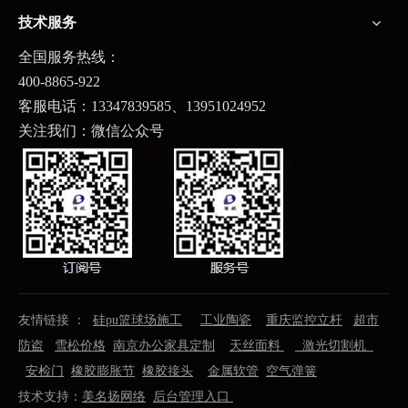
技术服务
全国服务热线：
400-8865-922
客服电话：13347839585、
13951024952
关注我们：微信公众号
友情链接 ：
硅pu篮球场施工
工业陶瓷
重庆监控立杆
超市
防盗
雪松价格
南京办公家具定制
天丝面料
激光切割机
安检门
橡胶膨胀节
橡胶接头
金属软管
空气弹簧
技术支持：
美名扬网络
后台管理入口