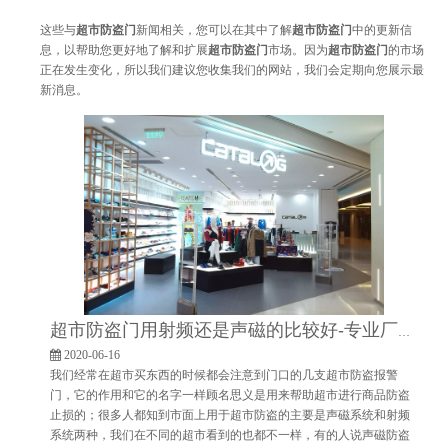
这些与
超市防盗门
新闻相关，您可以在其中了解
超市防盗门
中的更新信
息，以帮助您更好地了解和扩展
超市防盗门
市场。因为
超市防盗门
的市场
正在发生变化，所以我们建议您收集我们的网站，我们会定期向您展示最
新消息。
超市防盗门用射频还是声磁的比较好-专业厂家,设备性能稳定[博航]
2020-06-16
我们经常在超市买东西的时候都会注意到门口的几支超市防盗报警
门，它的作用和它的名字一样顾名思义是用来帮助超市进行商品防盗
止损的；很多人都知到市面上用于超市防盗的主要是声磁系统和射频
系统两种，我们在不同的超市看到的也都不一样，有的人说声磁防盗