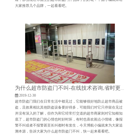
大家推荐几个品牌，一起看看吧。
为什么超市防盗门不叫-在线技术咨询,省时更省心[博航]
2019-12-30
超市防盗门我们在日常生活中都见过，它能够很好地防止超市商品被
盗，且效果相比其他防盗设备要好得多，可能我们对它只停留在见过
并没有深入的了解，但作为和它经常打交道的超市商家则对它知根知
底了，超市防盗门的心情也时好时坏，有时也喜欢闹点小情绪，像报
警不叫或者不报警甚至长叫都时有发生，今天博航小编就来为大家追
溯本源，告诉大家为什么超市防盗门不叫，快一起来看看吧。