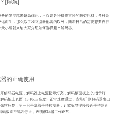
[博航]
设备的发展越来越高端化，不仅是各种稀奇古怪的防盗耗材，各种高
应运而生，那么除了和防盗器配套的以外，随着日后的需要想要自行
今天小编就来给大家介绍如何选择超市解码器。
磁器的正确使用
打开解码器电源，解码器上电源指示灯亮，解码板面板上 的指示灯
解码板上表面（5-10cm 高度）正常速度通过，应能听 到解码器发出
一张软标签，另一只手拿着手持检测器，让软标签慢慢接近手持器直
近解码板直至鸣叫停止，表明解码器工作正常。