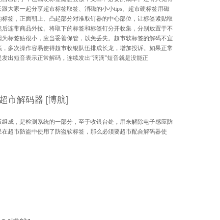
跟大家一起分享超市标签取签、消磁的小小tips。超市硬标签用磁
的标签，正面朝上、凸起部分对准取钉器的中心部位，让标签紧贴取
然后连带商品外拉。将取下的标签和标签钉分开收集，分别放置于不
因为标签贴很小，应当妥善保管，以免丢失。超市软标签的解码不宜
底，多次操作容易使得超市收银队伍排成长龙，增加投诉。如果正常
发出短音表示正常解码，连续发出“滴滴”短音就是没能正
市解码器 [博航]
板组成，是检测系统的一部分，至于收银台处，用来解除电子感应防
果在超市防盗中使用了防盗软标签，那么必须要超市配合解码器使