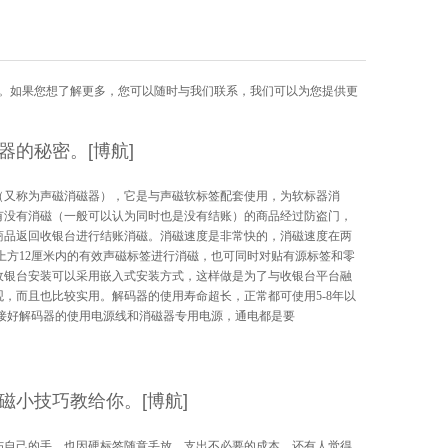
。如果您想了解更多，您可以随时与我们联系，我们可以为您提供更
器的秘密。[博航]
（又称为声磁消磁器），它是与声磁软标签配套使用，为软标器消
有没有消磁（一般可以认为同时也是没有结账）的商品经过防盗门，
商品返回收银台进行结账消磁。消磁速度是非常快的，消磁速度在两
上方12厘米内的有效声磁标签进行消磁，也可同时对贴有源标签和零
收银台安装可以采用嵌入式安装方式，这样做是为了与收银台平台融
，而且也比较实用。解码器的使用寿命超长，正常都可使用5-8年以
先接好解码器的使用电源线和消磁器专用电源，通电都是要
磁小技巧教给你。[博航]
伤自己的手，也因硬标签随意丢放，支出不必要的成本。还有人觉得